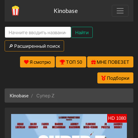
Kinobase
Найти
🔎 Расширенный поиск
Я смотрю
ТОП 50
МНЕ ПОВЕЗЕТ
Подборки
Kinobase
Супер Z
HD 1080