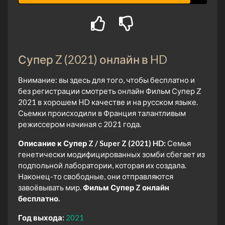
Супер Z (2021) онлайн в HD
Внимание: вы здесь для того, чтобы бесплатно и
без регистрации смотреть онлайн Фильм Супер Z
2021 в хорошем HD качестве и на русском языке.
Сьемки происходили в Франция талантливым
режиссером начиная с 2021 года.
Описание к Супер Z / Super Z (2021) HD:
Семья
генетически модифицированных зомби сбегает из
подпольной лаборатории, которая их создала.
Наконец-то свободные, они отправляются
завоёвывать мир.
Фильм Супер Z онлайн
бесплатно.
Год выхода:
2021