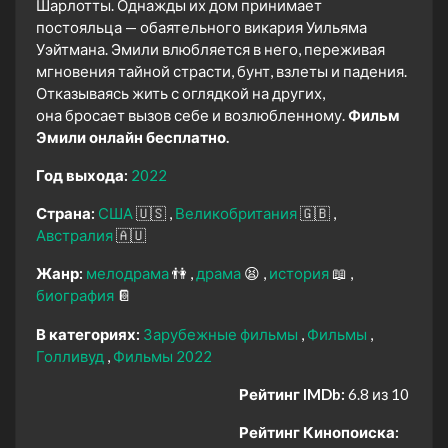
Шарлотты. Однажды их дом принимает
постояльца — обаятельного викария Уильяма
Уэйтмана. Эмили влюбляется в него, переживая
мгновения тайной страсти, бунт, взлеты и падения.
Отказываясь жить с оглядкой на других,
она бросает вызов себе и возлюбленному.
Фильм
Эмили онлайн бесплатно.
Год выхода:
2022
Страна:
США
🇺🇸
Великобритания
🇬🇧
Австралия
🇦🇺
Жанр:
мелодрама
👫
драма
😫
история
📖
биография
📔
В категориях:
Зарубежные фильмы
Фильмы
Голливуд
Фильмы 2022
Рейтинг IMDb:
6.8 из 10
Рейтинг Кинопоиска: