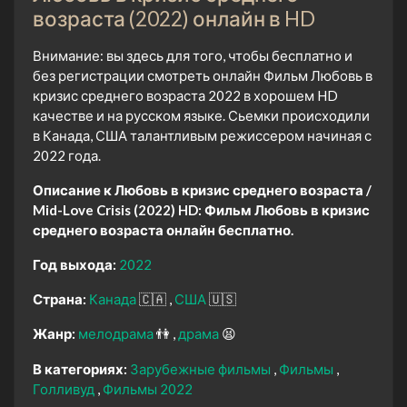
возраста (2022) онлайн в HD
Внимание: вы здесь для того, чтобы бесплатно и
без регистрации смотреть онлайн Фильм Любовь в
кризис среднего возраста 2022 в хорошем HD
качестве и на русском языке. Сьемки происходили
в Канада, США талантливым режиссером начиная с
2022 года.
Описание к Любовь в кризис среднего возраста /
Mid-Love Crisis (2022) HD:
Фильм Любовь в кризис
среднего возраста онлайн бесплатно.
Год выхода:
2022
Страна:
Канада
🇨🇦
США
🇺🇸
Жанр:
мелодрама
👫
драма
😫
В категориях:
Зарубежные фильмы
Фильмы
Голливуд
Фильмы 2022