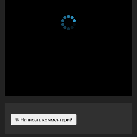
💬 Написать комментарий