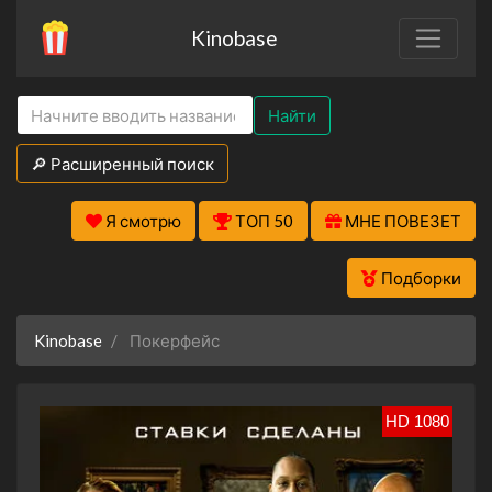
Kinobase
Найти
🔎 Расширенный поиск
Я смотрю
ТОП 50
МНЕ ПОВЕЗЕТ
Подборки
Kinobase
Покерфейс
HD 1080