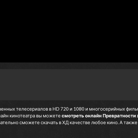
енных телесериалов в HD 720 и 1080 и многосерийных фильмов
нлайн кинотеатра вы можете
смотреть онлайн Превратности
язательно сможете скачать в ХД качестве любое кино. А такж