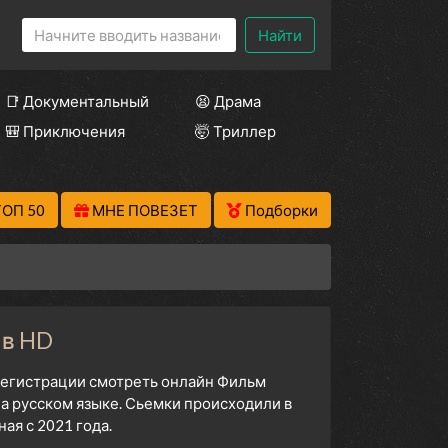
Найти
📑 Документальный
😫 Драма
🎒 Приключения
🤯 Триллер
ТОП 50
МНЕ ПОВЕЗЕТ
Подборки
 в HD
 регистрации смотреть онлайн Фильм
а русском языке. Сьемки происходили в
я с 2021 года.