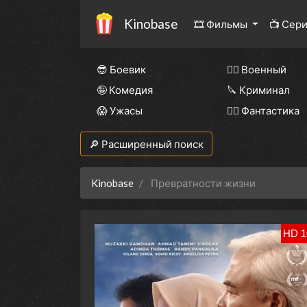
Kinobase
🎞 Фильмы
📺 Сер
😎 Боевик
👨‍✈️ Военный
🤪 Комедия
🔪 Криминал
😱 Ужасы
🧙‍♀️ Фантастика
🔎 Расширенный поиск
Kinobase
Превратности жизни
HD 1