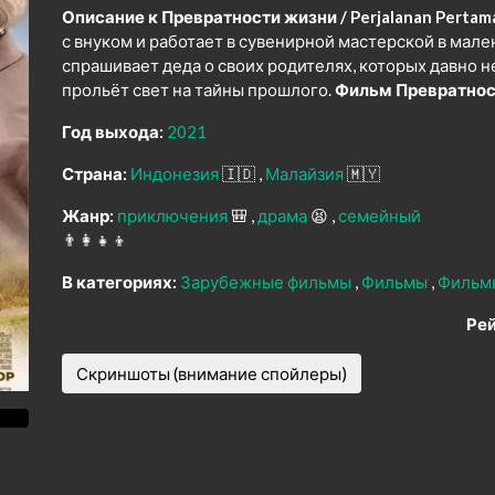
Описание к Превратности жизни / Perjalanan Pertama
с внуком и работает в сувенирной мастерской в мале
спрашивает деда о своих родителях, которых давно н
прольёт свет на тайны прошлого.
Фильм Превратност
Год выхода:
2021
Страна:
Индонезия
🇮🇩
Малайзия
🇲🇾
Жанр:
приключения
🎒
драма
😫
семейный
👨‍👩‍👧‍👦
В категориях:
Зарубежные фильмы
Фильмы
Фильм
Рей
Скриншоты (внимание спойлеры)