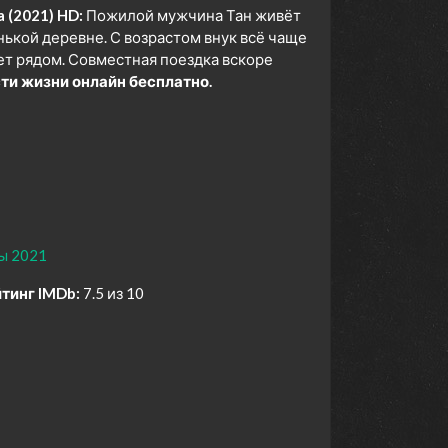
 (2021) HD:
Пожилой мужчина Тан живёт
нькой деревне. С возрастом внук всё чаще
ет рядом. Совместная поездка вскоре
и жизни онлайн бесплатно.
ы 2021
тинг IMDb:
7.5 из 10