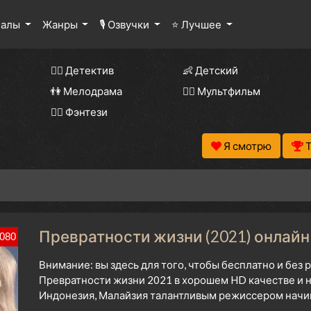
иалы
Жанры
🎙 Озвучки
⭐ Лучшее
🕵️‍♂️ Детектив
👶 Детский
👫 Мелодрама
🧚‍♀️ Мультфильм
🧝‍♂️ Фэнтези
Я смотрю
Превратности жизни (2021) онлайн
080
Внимание: вы здесь для того, чтобы бесплатно и без
Превратности жизни 2021 в хорошем HD качестве и н
Индонезия, Малайзия талантливым режиссером начина