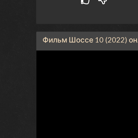
Фильм Шоссе 10 (2022) он