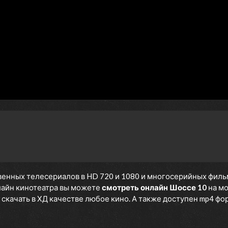
енных телесериалов в HD 720 и 1080 и многосерийных фильмов
нлайн кинотеатра вы можете
смотреть онлайн Шоссе 10
на мо
скачать в ХД качестве любое кино. А также доступен mp4 форм