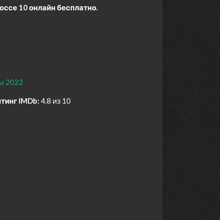
ссе 10 онлайн бесплатно.
ы 2022
тинг IMDb:
4.8 из 10