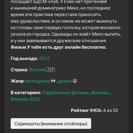
посещает БДСМ-клуб. У Ёсио нет претензий
к нынешней доминатрикс Михо, но последнее
время эти практики перестали приносить
ему удовольствие, и он никак не может выкинуть
из головы свою первую госпожу, которая внезапно
уехала из городка. Однажды он зовёт Михо выпить,
и у них завязываются дружеские отношения.
Фильм У тебя есть друг онлайн бесплатно.
Год выхода:
2022
Страна:
Япония
🇯🇵
Жанр:
мелодрама
👫
драма
😫
В категориях:
Зарубежные фильмы
Фильмы
Фильмы 2022
Рейтинг IMDb:
6 из 10
Скриншоты (внимание спойлеры)