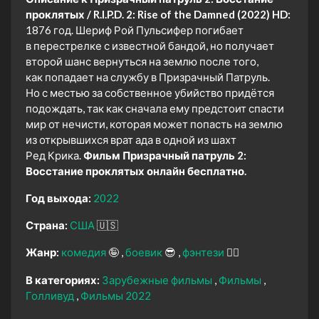
проклятых / R.I.P.D. 2: Rise of the Damned (2022) HD:
1876 год. Шериф Рой Пульсифер погибает
в перестрелке с известной бандой, но получает
второй шанс вернуться на землю после того,
как попадает на службу в Призрачный Патруль.
Но с местью за собственное убийство придётся
подождать, так как сначала ему предстоит спасти
мир от нечисти, которая может попасть на землю
из открывшихся врат ада в одной из шахт
Ред Крика.
Фильм Призрачный патруль 2:
Восстание проклятых онлайн бесплатно.
Год выхода:
2022
Страна:
США
🇺🇸
Жанр:
комедия
🤪
боевик
😎
фэнтези
🧝‍♂️
В категориях:
Зарубежные фильмы
Фильмы
Голливуд
Фильмы 2022