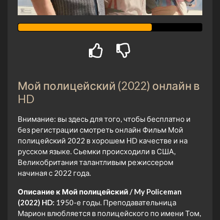
Мой полицейский (2022) онлайн в
HD
Внимание: вы здесь для того, чтобы бесплатно и
без регистрации смотреть онлайн Фильм Мой
полицейский 2022 в хорошем HD качестве и на
русском языке. Сьемки происходили в США,
Великобритания талантливым режиссером
начиная с 2022 года.
Описание к Мой полицейский / My Policeman
(2022) HD:
1950-е годы. Преподавательница
Марион влюбляется в полицейского по имени Том,