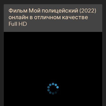
Фильм Мой полицейский (2022)
онлайн в отличном качестве
Full HD