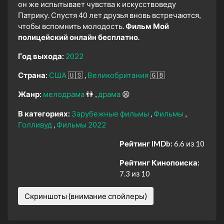
он же испытывает чувства к искусствоведу
Патрику. Спустя 40 лет друзья вновь встречаются,
чтобы вспомнить молодость.
Фильм Мой
полицейский онлайн бесплатно.
Год выхода:
2022
Страна:
США
🇺🇸
Великобритания
🇬🇧
Жанр:
мелодрама
👫
драма
😫
В категориях:
Зарубежные фильмы
Фильмы
Голливуд
Фильмы 2022
Рейтинг IMDb:
6.6 из 10
Рейтинг Кинопоиска:
7.3 из 10
Скриншоты (внимание спойлеры)