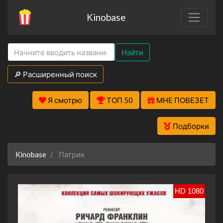
Kinobase
Найти
🔎 Расширенный поиск
Я смотрю
ТОП 50
МНЕ ПОВЕЗЕТ
Подборки
Kinobase
Патрик
HD 1080