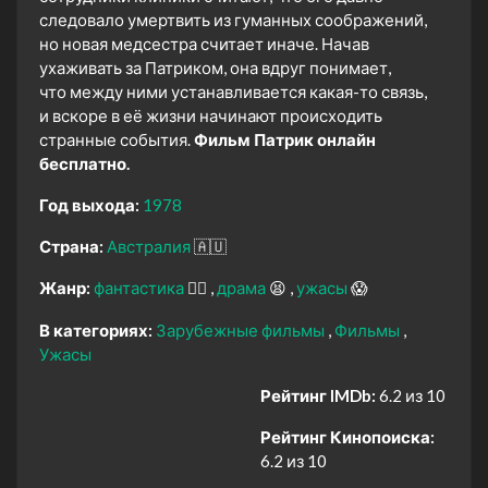
следовало умертвить из гуманных соображений,
но новая медсестра считает иначе. Начав
ухаживать за Патриком, она вдруг понимает,
что между ними устанавливается какая-то связь,
и вскоре в её жизни начинают происходить
странные события.
Фильм Патрик онлайн
бесплатно.
Год выхода:
1978
Страна:
Австралия
🇦🇺
Жанр:
фантастика
🧙‍♀️
драма
😫
ужасы
😱
В категориях:
Зарубежные фильмы
Фильмы
Ужасы
Рейтинг IMDb:
6.2 из 10
Рейтинг Кинопоиска:
6.2 из 10