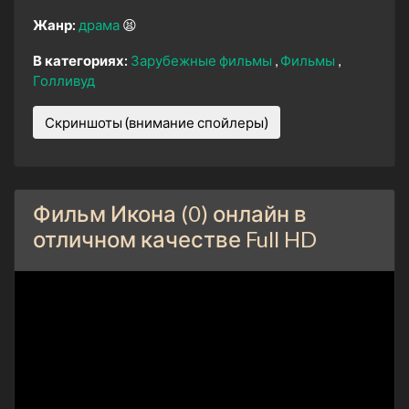
Жанр:
драма
😫
В категориях:
Зарубежные фильмы
Фильмы
Голливуд
Скриншоты (внимание спойлеры)
Фильм Икона (0) онлайн в
отличном качестве Full HD