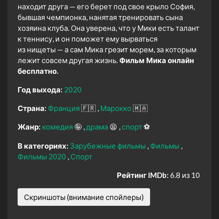
находит друга — его берет под свое крыло София,
бывшая чемпионка, нанятая тренировать сына
хозяина клуба. Она уверена, что у Мики есть талант
к теннису, и он поможет ему вырваться
из нищеты — а сам Мика грезит морем, за которым
лежит совсем другая жизнь.
Фильм Мика онлайн
бесплатно.
Год выхода:
2020
Страна:
Франция
🇫🇷
Марокко
🇲🇦
Жанр:
комедия
🤪
драма
😫
спорт
⚽
В категориях:
Зарубежные фильмы
Фильмы
Фильмы 2020
Спорт
Рейтинг IMDb:
6.8 из 10
Скриншоты (внимание спойлеры)