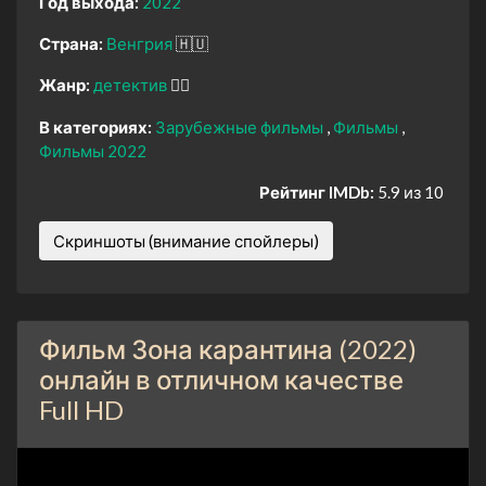
Год выхода:
2022
Страна:
Венгрия
🇭🇺
Жанр:
детектив
🕵️‍♂️
В категориях:
Зарубежные фильмы
Фильмы
Фильмы 2022
Рейтинг IMDb:
5.9 из 10
Скриншоты (внимание спойлеры)
Фильм Зона карантина (2022)
онлайн в отличном качестве
Full HD