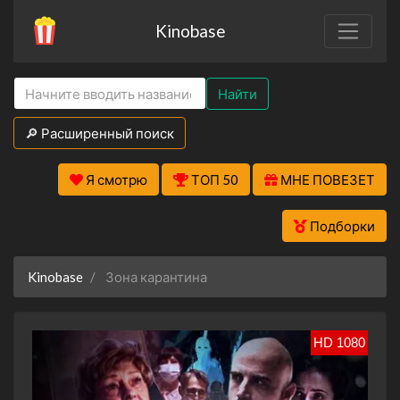
Kinobase
Найти
🔎 Расширенный поиск
Я смотрю
ТОП 50
МНЕ ПОВЕЗЕТ
Подборки
Kinobase
Зона карантина
HD 1080