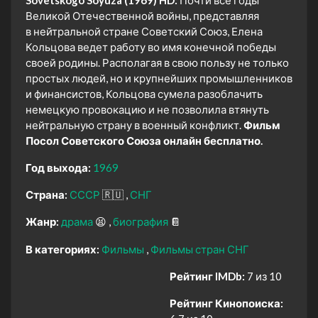
Sovetskogo Soyuza (1969) HD:
Почти все годы
Великой Отечественной войны, представляя
в нейтральной стране Советский Союз, Елена
Кольцова ведет работу во имя конечной победы
своей родины. Располагая в свою пользу не только
простых людей, но и крупнейших промышленников
и финансистов, Кольцова сумела разоблачить
немецкую провокацию и не позволила втянуть
нейтральную страну в военный конфликт.
Фильм
Посол Советского Союза онлайн бесплатно.
Год выхода:
1969
Страна:
СССР
🇷🇺
СНГ
Жанр:
драма
😫
биография
📔
В категориях:
Фильмы
Фильмы стран СНГ
Рейтинг IMDb:
7 из 10
Рейтинг Кинопоиска: