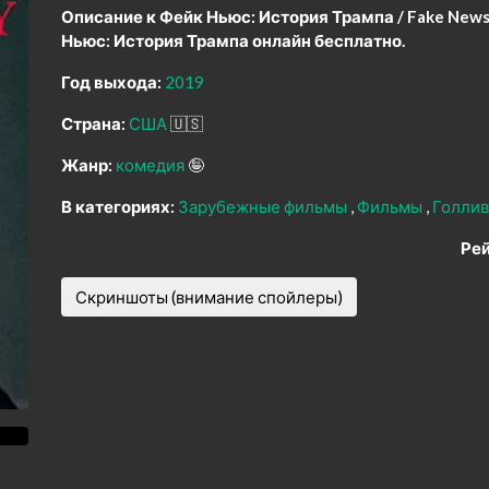
Описание к Фейк Ньюс: История Трампа / Fake News: 
Ньюс: История Трампа онлайн бесплатно.
Год выхода:
2019
Страна:
США
🇺🇸
Жанр:
комедия
🤪
В категориях:
Зарубежные фильмы
Фильмы
Голли
Рей
Скриншоты (внимание спойлеры)