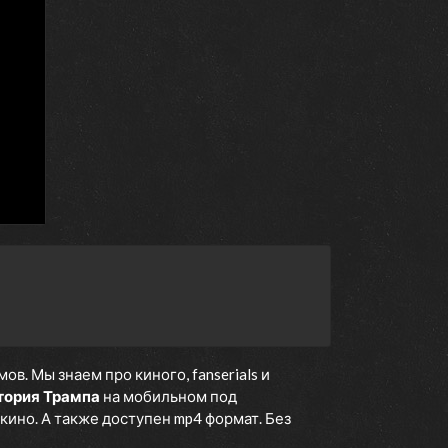
. Мы знаем про киного, fanserials и
тория Трампа
на мобильном под
кино. А также доступен mp4 формат. Без