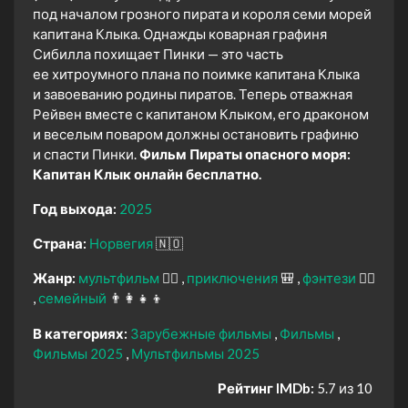
под началом грозного пирата и короля семи морей
капитана Клыка. Однажды коварная графиня
Сибилла похищает Пинки — это часть
ее хитроумного плана по поимке капитана Клыка
и завоеванию родины пиратов. Теперь отважная
Рейвен вместе с капитаном Клыком, его драконом
и веселым поваром должны остановить графиню
и спасти Пинки.
Фильм Пираты опасного моря:
Капитан Клык онлайн бесплатно.
Год выхода:
2025
Страна:
Норвегия
🇳🇴
Жанр:
мультфильм
🧚‍♀️
приключения
🎒
фэнтези
🧝‍♂️
семейный
👨‍👩‍👧‍👦
В категориях:
Зарубежные фильмы
Фильмы
Фильмы 2025
Мультфильмы 2025
Рейтинг IMDb:
5.7 из 10