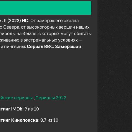
 II (2022) HD:
От замёрзшего океана
о Севера, от высокогорных вершин наших
рироды на Земле, в которых могут обитать
ыживанию в экстремальных условиях —
 и пингвины.
Сериал BBC: Замерзшая
ийские сериалы
Сериалы 2022
тинг IMDb:
9 из 10
тинг Кинопоиска:
8.7 из 10