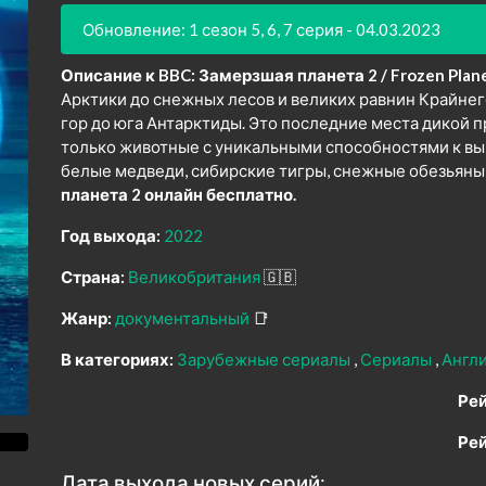
Обновление: 1 сезон 5, 6, 7 серия - 04.03.2023
Описание к BBC: Замерзшая планета 2 / Frozen Planet
Арктики до снежных лесов и великих равнин Крайнег
гор до юга Антарктиды. Это последние места дикой п
только животные с уникальными способностями к в
белые медведи, сибирские тигры, снежные обезьяны
планета 2 онлайн бесплатно.
Год выхода:
2022
Страна:
Великобритания
🇬🇧
Жанр:
документальный
📑
В категориях:
Зарубежные сериалы
Сериалы
Англ
Рей
Рей
Дата выхода новых серий: