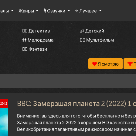
иалы
Жанры
🎙 Озвучки
⭐ Лучшее
🕵️‍♂️ Детектив
👶 Детский
👫 Мелодрама
🧚‍♀️ Мультфильм
🧝‍♂️ Фэнтези
Я смотрю
BBC: Замерзшая планета 2 (2022) 1 
080
Внимание: вы здесь для того, чтобы бесплатно и без
Замерзшая планета 2 2022 в хорошем HD качестве и 
Великобритания талантливым режиссером начиная с 