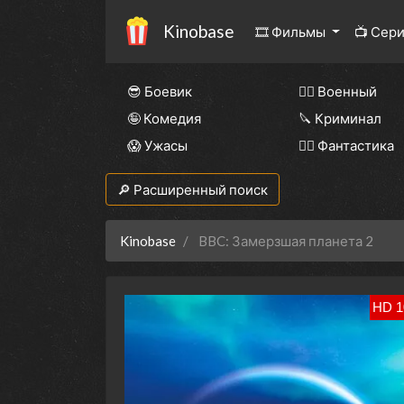
Kinobase
🎞 Фильмы
📺 Сер
😎 Боевик
👨‍✈️ Военный
🤪 Комедия
🔪 Криминал
😱 Ужасы
🧙‍♀️ Фантастика
🔎 Расширенный поиск
Kinobase
BBC: Замерзшая планета 2
HD 1