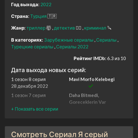
Год выхода:
2022
Страна:
Турция
🇹🇷
Жанр:
триллер
🤯
детектив
🕵️‍♂️
криминал
🔪
В категориях:
Зарубежные сериалы
Сериалы
Турецкие сериалы
Сериалы 2022
Рейтинг IMDb:
6.3 из 10
Дата выхода новых серий:
1 сезон 8 серия
Mavi Morfo Kelebegi
28 декабря 2022
1 сезон 7 серия
Daha Bitmedi,
Goreceklerin Var
21 декабря 2022
1 сезон 6 серия
Bir Oyun Daha?
14 декабря 2022
Смотреть Сериал Я серый
1 сезон 5 серия
Bogaz Havasi Iyi Gelir