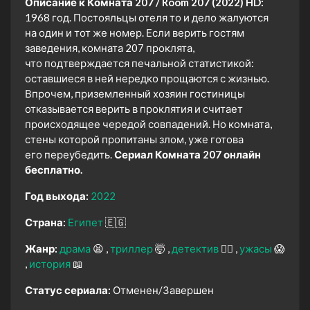
Описание к Комната 207 / Room 207 (2022) HD:
1968 год. Постояльцы отеля то и дело жалуются
на один и тот же номер. Если верить гостям
заведения, комната 207 проклята,
что подтверждается печальной статистикой:
оставшиеся в ней нередко прощаются с жизнью.
Впрочем, приземленный хозяин гостиницы
отказывается верить в проклятия и считает
происходящее чередой совпадений. Но комната,
стены которой пропитаны злом, уже готова
его переубедить.
Сериал Комната 207 онлайн
бесплатно.
Год выхода:
2022
Страна:
Египет
🇪🇬
Жанр:
драма
😫
триллер
🤯
детектив
🕵️‍♂️
ужасы
😱
история
📖
Статус сериала:
Отменен/Завершен